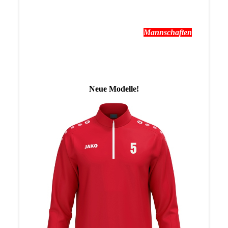
AG der Grundschule Hohenlockstedt.
Termine:
Spieltagstermine findet ihr unter
Mannschaften
News:
Neue Modelle!