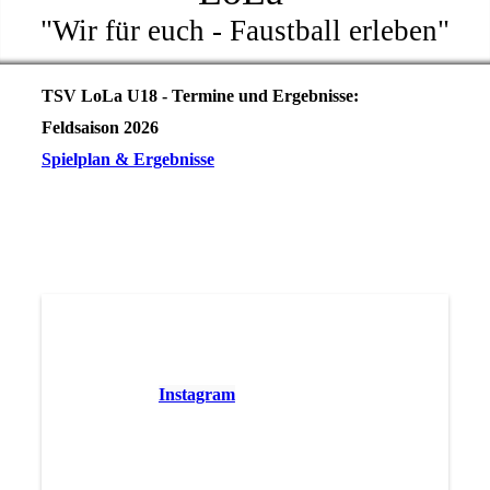
"Wir für euch - Faustball erleben"
TSV LoLa U18 - Termine und Ergebnisse:
Feldsaison 2026
Spielplan & Ergebnisse
Aufnahmeantrag Förderverein
Folgt uns auf
Instagram
Unter "Trainingszeiten" findet ihr alle
Informationen rund um das Training der
verschiedenen Mannschaften und auch der Schul-